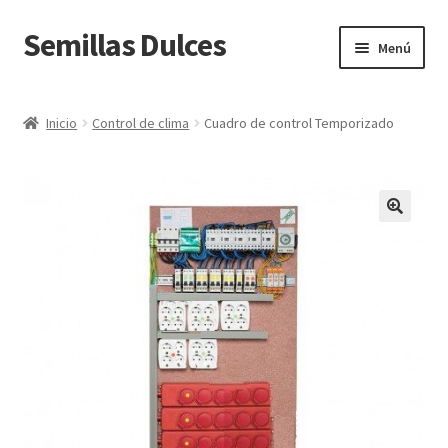
Semillas Dulces
Ir
Ir
Menú
a
al
la
contenido
Inicio
navegación
Inicio
Control de clima
Cuadro de control Temporizado
Carrito
Contacto
🔍
Devoluciones y gastos de envío
Finalizar compra
Mi cuenta
Política de cookies