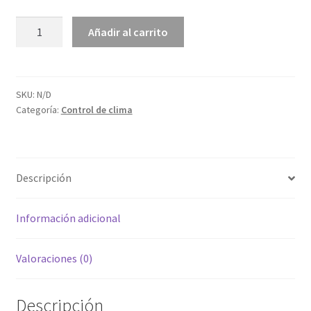
1.289,00€
Cuadro
Añadir al carrito
hasta
de
control
1.890,00€
Temporizado
cantidad
SKU:
N/D
Categoría:
Control de clima
Descripción
Información adicional
Valoraciones (0)
Descripción